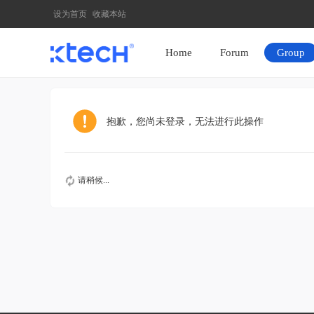
设为首页
收藏本站
Home
Forum
Group
抱歉，您尚未登录，无法进行此操作
请稍候...