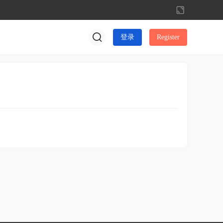
切
换
到
登录
Register
宽
版