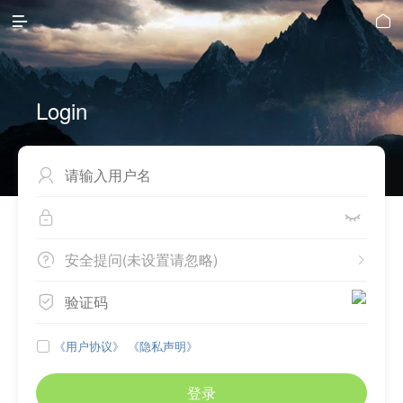


Login



安全提问(未设置请忽略)



《用户协议》
《隐私声明》

登录