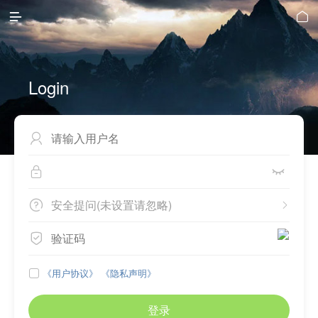


Login



安全提问(未设置请忽略)



《用户协议》
《隐私声明》

登录