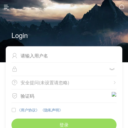


Login



安全提问(未设置请忽略)



《用户协议》
《隐私声明》

登录